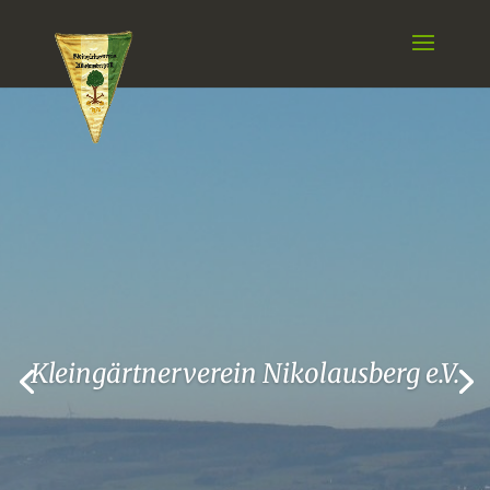
Kleingärtnerverein Nikolausberg e.V.